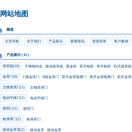
网站地图
频道
主页导航
关于我们
产品展示
新闻资讯
资质荣誉
客户案例
产品展示 ( 41 )
保管箱(10)
不锈钢内盒
移动保管箱
黄金柜
双开枪柜
单开枪柜
柱式保管箱
金库门(9)
C级金库门
B级金库门
双开金库隔离门
单开金库隔离门
双开金库
文物库房门(1)
文物库房门
电动平移门(1)
电动平移门
密闭门(1)
密闭门
枪弹库门(1)
枪弹库门
移动金库房(2)
移动金库
移动金库